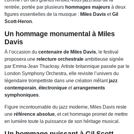
rentrée, portée par plusieurs
hommages majeurs
à deux
figures essentielles de la musique :
Miles Davis
et
Gil
Scott-Heron
.
Un hommage monumental à
Miles
Davis
À l’occasion du
centenaire de Miles Davis
, le festival
proposera une
relecture orchestrale
ambitieuse signée
par
Emma-Jean Thackray
. Artiste britannique passée par le
London Symphony Orchestra
, elle revisite l’univers du
légendaire trompettiste dans une création mêlant
jazz
contemporain
,
électronique
et
arrangements
symphoniques
.
Figure incontournable du jazz moderne,
Miles Davis
reste
une
référence absolue
, et cet hommage promet de mettre
en lumière toute la puissance de son héritage musical.
Un hommage puissant à
Gil Scott-