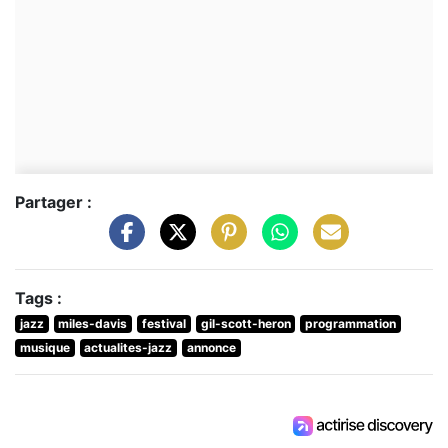
Partager :
Tags :
jazz
miles-davis
festival
gil-scott-heron
programmation
musique
actualites-jazz
annonce