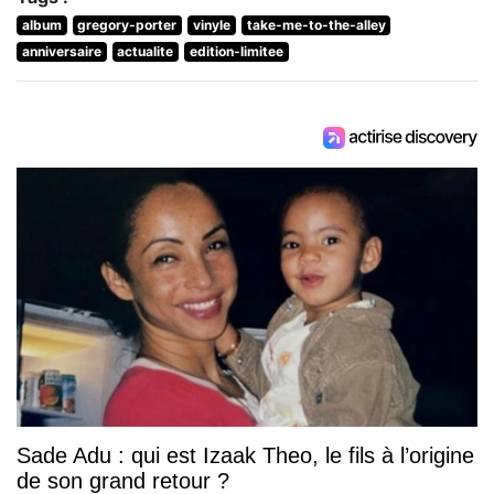
album
gregory-porter
vinyle
take-me-to-the-alley
anniversaire
actualite
edition-limitee
Sade Adu : qui est Izaak Theo, le fils à l’origine
de son grand retour ?