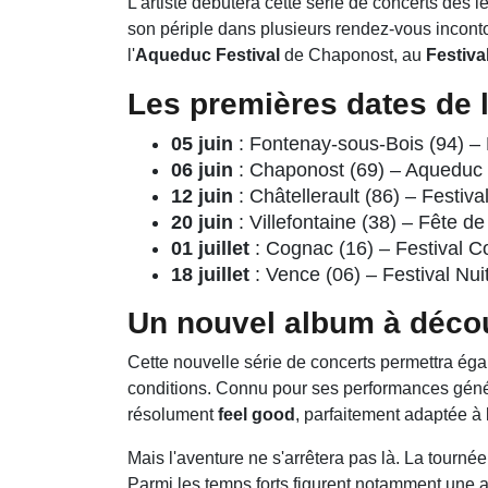
L'artiste débutera cette série de concerts dès 
son périple dans plusieurs rendez-vous incont
l'
Aqueduc Festival
de Chaponost, au
Festiva
Les premières dates de l
05 juin
: Fontenay-sous-Bois (94) –
06 juin
: Chaponost (69) – Aqueduc 
12 juin
: Châtellerault (86) – Festiva
20 juin
: Villefontaine (38) – Fête d
01 juillet
: Cognac (16) – Festival 
18 juillet
: Vence (06) – Festival Nui
Un nouvel album à décou
Cette nouvelle série de concerts permettra éga
conditions. Connu pour ses performances gén
résolument
feel good
, parfaitement adaptée à l
Mais l'aventure ne s'arrêtera pas là. La tourn
Parmi les temps forts figurent notamment une 