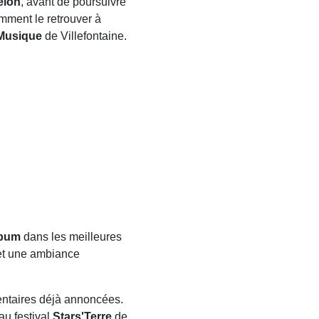
elon
, avant de poursuivre
mment le retrouver à
 Musique
de Villefontaine.
lbum
dans les meilleures
t une ambiance
mentaires déjà annoncées.
au festival
Stars'Terre
de