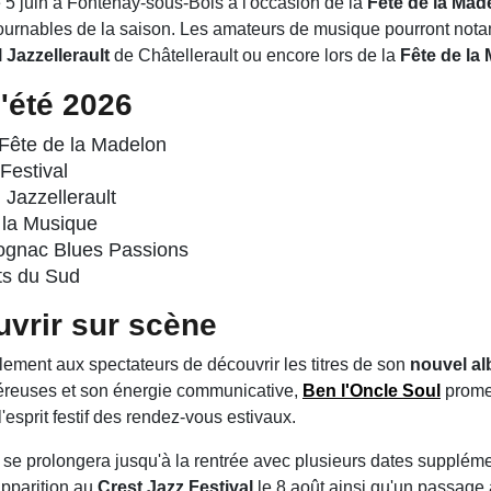
le 5 juin à Fontenay-sous-Bois à l'occasion de la
Fête de la Mad
ournables de la saison. Les amateurs de musique pourront nota
l Jazzellerault
de Châtellerault ou encore lors de la
Fête de la
'été 2026
 Fête de la Madelon
Festival
l Jazzellerault
e la Musique
Cognac Blues Passions
ts du Sud
vrir sur scène
lement aux spectateurs de découvrir les titres de son
nouvel a
éreuses et son énergie communicative,
Ben l'Oncle Soul
prome
'esprit festif des rendez-vous estivaux.
ée se prolongera jusqu'à la rentrée avec plusieurs dates supplé
apparition au
Crest Jazz Festival
le 8 août ainsi qu'un passage 