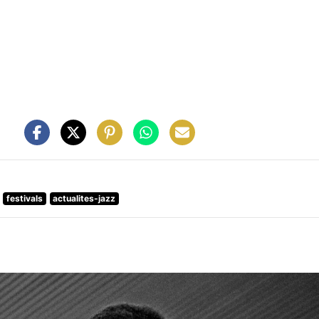
festivals
actualites-jazz