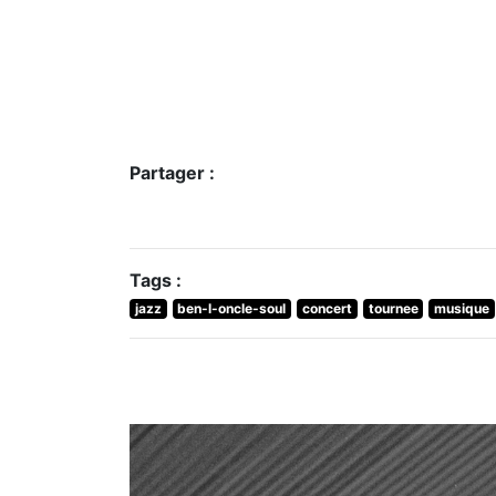
Partager :
Tags :
jazz
ben-l-oncle-soul
concert
tournee
musique