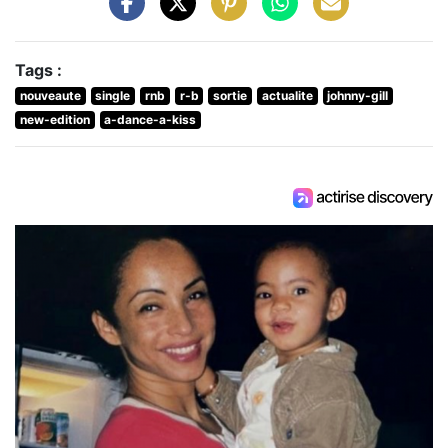
Tags :
nouveaute
single
rnb
r-b
sortie
actualite
johnny-gill
new-edition
a-dance-a-kiss