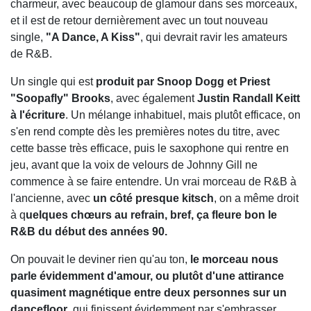
charmeur, avec beaucoup de glamour dans ses morceaux,
et il est de retour dernièrement avec un tout nouveau
single,
"A Dance, A Kiss"
, qui devrait ravir les amateurs
de R&B.
Un single qui est
produit par Snoop Dogg et Priest
"Soopafly" Brooks
, avec également
Justin Randall Keitt
à l'écriture
. Un mélange inhabituel, mais plutôt efficace, on
s'en rend compte dès les premières notes du titre, avec
cette basse très efficace, puis le saxophone qui rentre en
jeu, avant que la voix de velours de Johnny Gill ne
commence à se faire entendre. Un vrai morceau de R&B à
l'ancienne, avec
un côté presque kitsch
, on a même droit
à q
uelques chœurs au refrain, bref, ça fleure bon le
R&B du début des années 90.
On pouvait le deviner rien qu'au ton,
le morceau nous
parle évidemment d'amour, ou plutôt d'une attirance
quasiment magnétique entre deux personnes sur un
dancefloor
, qui finissent évidemment par s'embrasser,