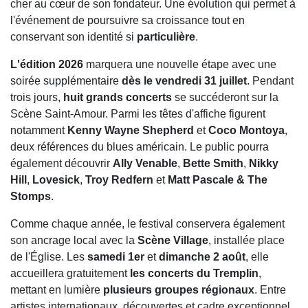
cher au cœur de son fondateur. Une évolution qui permet à
l'événement de poursuivre sa croissance tout en
conservant son identité si
particulière
.
L'édition 2026
marquera une nouvelle étape avec une
soirée supplémentaire
dès le vendredi 31 juillet
. Pendant
trois jours,
huit grands concerts
se succéderont sur la
Scène Saint-Amour. Parmi les têtes d'affiche figurent
notamment
Kenny Wayne Shepherd
et
Coco Montoya
,
deux références du blues américain. Le public pourra
également découvrir
Ally Venable
,
Bette Smith
,
Nikky
Hill
,
Lovesick
,
Troy Redfern
et
Matt Pascale & The
Stomps
.
Comme chaque année, le festival conservera également
son ancrage local avec la
Scène Village
, installée place
de l'Église. Les
samedi 1er
et
dimanche 2 août
, elle
accueillera gratuitement
les concerts du Tremplin
,
mettant en lumière
plusieurs groupes régionaux
. Entre
artistes internationaux, découvertes et cadre exceptionnel