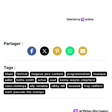
Partager :
Tags :
blues
festival
megeve-jazz-contest
programmation
musique
juillet
bette-smith
actus
aout
kenny-wayne-shepherd
coco-montoya
ally-venable
nikky-hill
lovesick
troy-redfern
matt-pascale-the-stomps