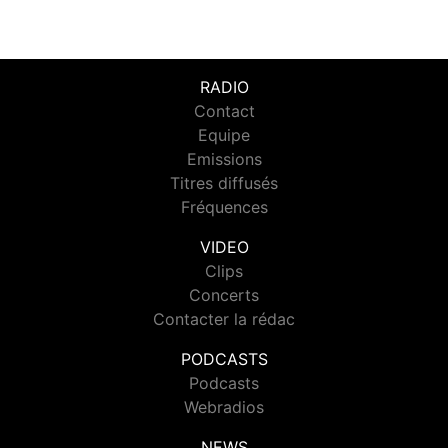
RADIO
Contact
Equipe
Emissions
Titres diffusés
Fréquences
VIDEO
Clips
Concerts
Contacter la rédac
PODCASTS
Podcasts
Webradios
NEWS