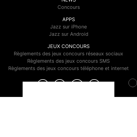
Concours
APPS
Jazz sur iPhone
Jazz sur Android
JEUX CONCOURS
Règlements des jeux concours réseaux sociaux
Règlements des jeux concours SMS
Règlements des jeux concours téléphone et internet
© 2026 Jazz Radio Tous droits réservés.
Signaler un contenu
-
Mentions légales
-
Politique de cookies
-
Contact