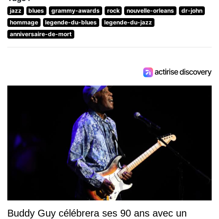
jazz
blues
grammy-awards
rock
nouvelle-orleans
dr-john
hommage
legende-du-blues
legende-du-jazz
anniversaire-de-mort
Buddy Guy célébrera ses 90 ans avec un