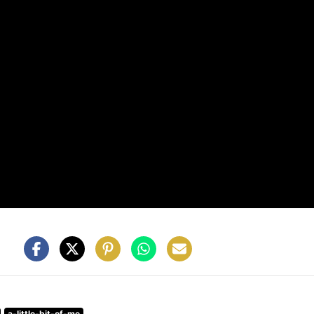
a-little-bit-of-me