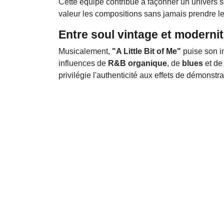
Cette équipe contribue à façonner un univers 
valeur les compositions sans jamais prendre le p
Entre soul vintage et moderni
Musicalement,
"A Little Bit of Me"
puise son i
influences de
R&B organique
, de
blues
et d
privilégie l'authenticité aux effets de démonstra