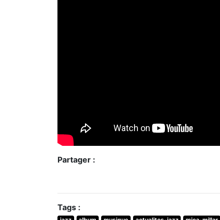
Partager :
Tags :
jazz
album
musique
actualites-jazz
mica-millar