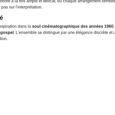
sonore à la fois ample et délicat, où chaque arrangement sembl
as sur l'interprétation.
té
nspiration dans la
soul cinématographique des années 1960
e
gospel
. L'ensemble se distingue par une élégance discrète et
tion.