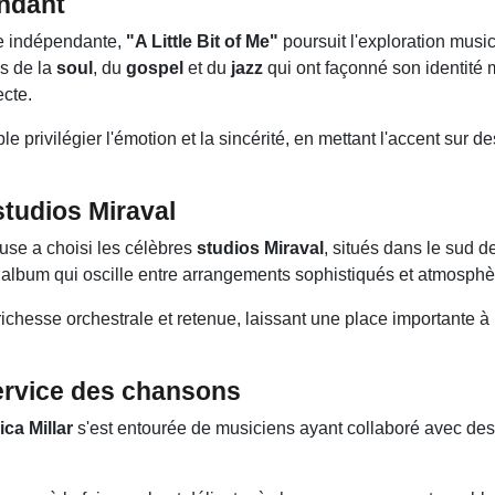
ndant
he indépendante,
"A Little Bit of Me"
poursuit l'exploration musi
es de la
soul
, du
gospel
et du
jazz
qui ont façonné son identité 
ecte.
e privilégier l'émotion et la sincérité, en mettant l'accent sur 
studios Miraval
use a choisi les célèbres
studios Miraval
, situés dans le sud d
 album qui oscille entre arrangements sophistiqués et atmosphèr
richesse orchestrale et retenue, laissant une place importante à la
ervice des chansons
ica Millar
s'est entourée de musiciens ayant collaboré avec des 