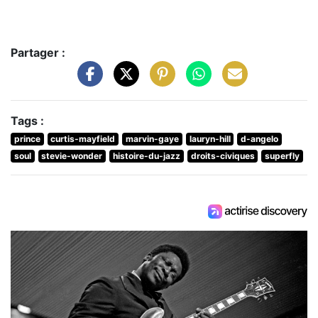
Partager :
Tags :
prince
curtis-mayfield
marvin-gaye
lauryn-hill
d-angelo
soul
stevie-wonder
histoire-du-jazz
droits-civiques
superfly