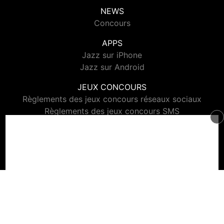
NEWS
Concours
APPS
Jazz sur iPhone
Jazz sur Android
JEUX CONCOURS
Règlements des jeux concours réseaux sociaux
Règlements des jeux concours SMS
Règlements des jeux concours téléphone et internet
© 2026 Jazz Radio Tous droits réservés.
Signaler un contenu
-
Mentions légales
-
Politique de cookies
-
Contact