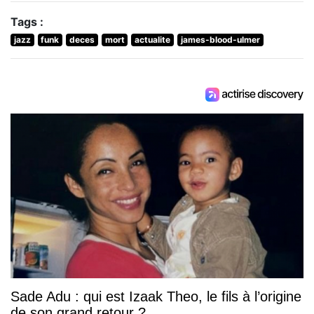
Tags :
jazz
funk
deces
mort
actualite
james-blood-ulmer
Sade Adu : qui est Izaak Theo, le fils à l’origine
de son grand retour ?