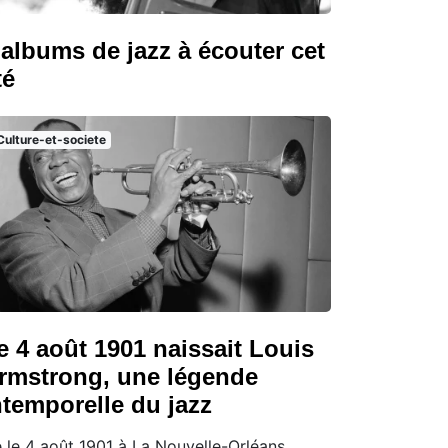
 albums de jazz à écouter cet
té
Culture-et-societe
e 4 août 1901 naissait Louis
rmstrong, une légende
ntemporelle du jazz
 le 4 août 1901 à La Nouvelle-Orléans,