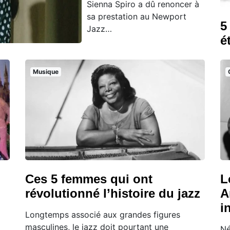
Sienna Spiro a dû renoncer à
sa prestation au Newport
5
Jazz…
é
Musique
Ces 5 femmes qui ont
L
révolutionné l’histoire du jazz
A
i
Longtemps associé aux grandes figures
masculines, le jazz doit pourtant une
Né