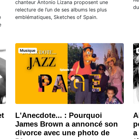
chanteur Antonio Lizana proposent une
du
relecture de l’un de ses albums les plus
e
emblématiques, Sketches of Spain.
e
Musique
et
L'Anecdote... : Pourquoi
A
James Brown a annoncé son
p
divorce avec une photo de
a