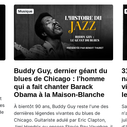
Musique
Buddy Guy, dernier géant du
3
blues de Chicago : l'homme
n
qui a fait chanter Barack
v
Obama à la Maison-Blanche
l
t
ues
À bientôt 90 ans, Buddy Guy reste l'une des
Sa
de
dernières légendes vivantes du blues de
n'
Chicago. Guitariste adulé par Eric Clapton,
ju
Jimi Hendrix ou encore Stevie Ray Vaughan, il
d'