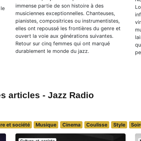
immense partie de son histoire à des
Lo
le
musiciennes exceptionnelles. Chanteuses,
in
pianistes, compositrices ou instrumentistes,
vi
elles ont repoussé les frontières du genre et
mu
ouvert la voie aux générations suivantes.
la
Retour sur cinq femmes qui ont marqué
qu
durablement le monde du jazz.
pe
s articles - Jazz Radio
re et société
Musique
Cinema
Coulisse
Style
Soir
Culture-et-societe