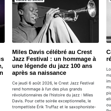
Miles Davis célébré au Crest
C
us
Jazz Festival : un hommage à
r
,
une légende du jazz 100 ans
Lo
on
après sa naissance
ma
im
d
Ce jeudi 6 août 2026, le Crest Jazz Festival
mu
rend hommage à l’un des plus grands
pi
révolutionnaires de l’histoire du jazz : Miles
el
Davis. Pour cette soirée exceptionnelle, le
ou
trompettiste Érik Truffaz et le saxophoniste-
Re