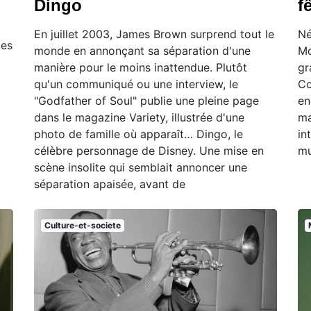
Dingo
f
En juillet 2003, James Brown surprend tout le
Né
tes
monde en annonçant sa séparation d'une
Mo
manière pour le moins inattendue. Plutôt
gr
qu'un communiqué ou une interview, le
Co
"Godfather of Soul" publie une pleine page
en
dans le magazine Variety, illustrée d'une
ma
photo de famille où apparaît… Dingo, le
in
célèbre personnage de Disney. Une mise en
mu
scène insolite qui semblait annoncer une
séparation apaisée, avant de
Culture-et-societe