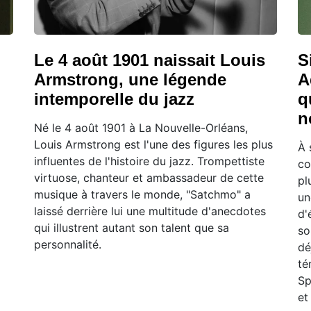
Le 4 août 1901 naissait Louis
S
Armstrong, une légende
A
intemporelle du jazz
q
n
Né le 4 août 1901 à La Nouvelle-Orléans,
Louis Armstrong est l'une des figures les plus
À 
influentes de l'histoire du jazz. Trompettiste
co
virtuose, chanteur et ambassadeur de cette
pl
musique à travers le monde, "Satchmo" a
un
laissé derrière lui une multitude d'anecdotes
d'
qui illustrent autant son talent que sa
so
personnalité.
dé
té
Sp
et