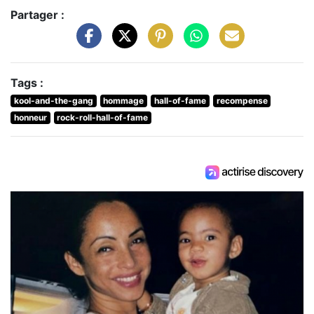
Partager :
Tags :
kool-and-the-gang
hommage
hall-of-fame
recompense
honneur
rock-roll-hall-of-fame