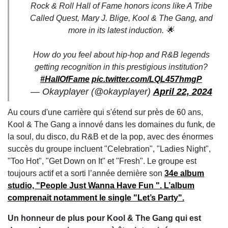
Rock & Roll Hall of Fame honors icons like A Tribe
Called Quest, Mary J. Blige, Kool & The Gang, and
more in its latest induction. 🌟
How do you feel about hip-hop and R&B legends
getting recognition in this prestigious institution?
#HallOfFame
pic.twitter.com/LQL457hmgP
— Okayplayer (@okayplayer)
April 22, 2024
Au cours d'une carrière qui s'étend sur près de 60 ans,
Kool & The Gang a innové dans les domaines du funk, de
la soul, du disco, du R&B et de la pop, avec des énormes
succès du groupe incluent "Celebration", "Ladies Night",
"Too Hot", "Get Down on It" et "Fresh". Le groupe est
toujours actif et a sorti l’année dernière son
34e album
studio, "People Just Wanna Have Fun ". L’album
comprenait notamment le single "Let’s Party".
Un honneur de plus pour Kool & The Gang qui est