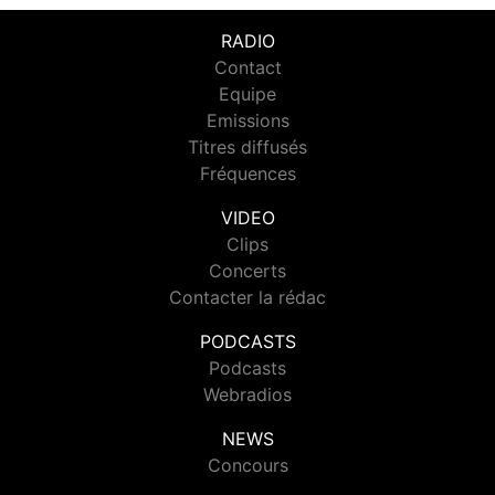
RADIO
Contact
Equipe
Emissions
Titres diffusés
Fréquences
VIDEO
Clips
Concerts
Contacter la rédac
PODCASTS
Podcasts
Webradios
NEWS
Concours