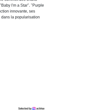
"Baby I'm a Star". "Purple
uction innovante, ses
 dans la popularisation