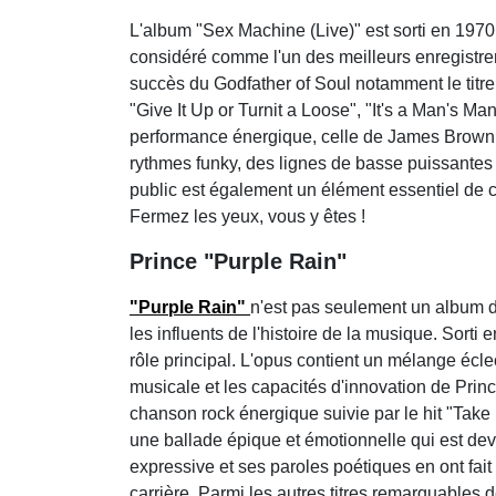
L'album "Sex Machine (Live)" est sorti en 1970.
considéré comme l'un des meilleurs enregistr
succès du Godfather of Soul notamment le tit
"Give It Up or Turnit a Loose", "It's a Man's M
performance énergique, celle de James Brown et
rythmes funky, des lignes de basse puissantes
public est également un élément essentiel de c
Fermez les yeux, vous y êtes !
Prince "Purple Rain"
"Purple Rain"
n'est pas seulement un album d
les influents de l'histoire de la musique. Sorti
rôle principal. L'opus contient un mélange écl
musicale et les capacités d'innovation de Princ
chanson rock énergique suivie par le hit "Take 
une ballade épique et émotionnelle qui est de
expressive et ses paroles poétiques en ont fa
carrière. Parmi les autres titres remarquables 