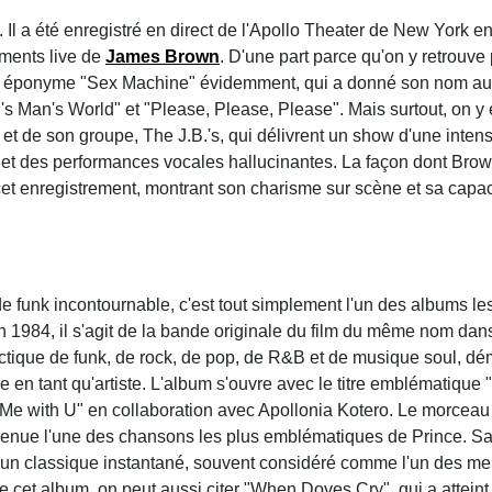
 Il a été enregistré en direct de l'Apollo Theater de New York en
ements live de
James Brown
. D'une part parce qu'on y retrouve
re éponyme "Sex Machine" évidemment, qui a donné son nom au
an's Man's World" et "Please, Please, Please". Mais surtout, on 
 de son groupe, The J.B.'s, qui délivrent un show d'une intens
 et des performances vocales hallucinantes. La façon dont Brow
et enregistrement, montrant son charisme sur scène et sa capaci
e funk incontournable, c'est tout simplement l'un des albums l
 en 1984, il s'agit de la bande originale du film du même nom dan
ectique de funk, de rock, de pop, de R&B et de musique soul, dé
e en tant qu'artiste. L'album s'ouvre avec le titre emblématique 
Me with U" en collaboration avec Apollonia Kotero. Le morceau t
venue l'une des chansons les plus emblématiques de Prince. Sa
it un classique instantané, souvent considéré comme l'un des m
de cet album, on peut aussi citer "When Doves Cry", qui a attein