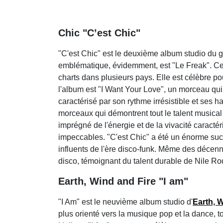
Chic "C’est Chic"
"C'est Chic" est le deuxième album studio du
emblématique, évidemment, est "Le Freak". Cet
charts dans plusieurs pays. Elle est célèbre po
l'album est "I Want Your Love", un morceau qui
caractérisé par son rythme irrésistible et ses 
morceaux qui démontrent tout le talent musica
imprégné de l'énergie et de la vivacité caract
impeccables. "C'est Chic" a été un énorme succ
influents de l'ère disco-funk. Même des décenn
disco, témoignant du talent durable de Nile Ro
Earth, Wind and Fire "I am"
"I Am" est le neuvième album studio d'
Earth, W
plus orienté vers la musique pop et la dance, t