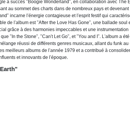
ingle à succès "Boogie Wonderland", en collaboration avec The
ssant au sommet des charts dans de nombreux pays et devenant
" incarne l'énergie contagieuse et l'esprit festif qui caractéris
e de l'album est "After the Love Has Gone", une ballade soul
al grâce à des harmonies impeccables et une instrumentation 
e "In the Stone", "Can't Let Go", et "You and I". L'album a été
lange réussi de différents genres musicaux, allant du funk au 
es meilleurs albums de l'année 1979 et a contribué à consolider 
fluents et innovants de l'époque.
Earth"