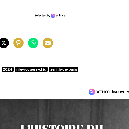
2024
nile-rodgers-chic
zenith-de-paris