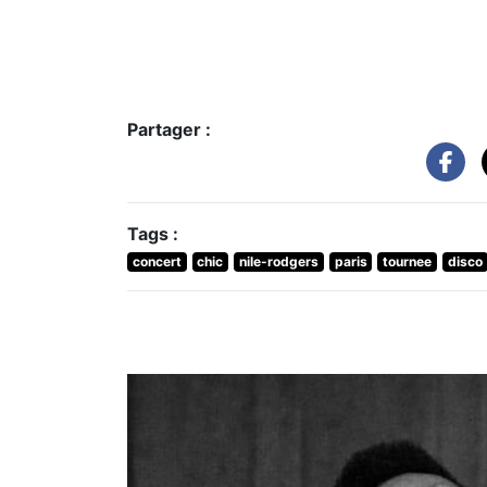
Partager :
Tags :
concert
chic
nile-rodgers
paris
tournee
disco