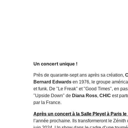
Un concert unique !
Près de quarante-sept ans après sa création,
C
Bernard Edwards
en 1976, le groupe américai
et funk. De "Le Freak" et "Good Times", en pa
"Upside Down" de
Diana Ross
,
CHIC
est part
par la France.
Après un concert à la Salle Pleyel à Paris le
l’année prochaine. Ils transformeront le Zénith
juin 2024. Un show dans le cadre d’une tourné