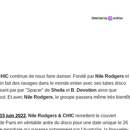
HIC
continue de nous faire danser. Fondé par
Nile Rodgers
et
n fait des ravages dans le monde entier avec ses tubes disco
ssant par par "Spacer" de
Sheila
et
B. Devotion
ainsi que
out. Et avec
Nile Rodgers
, le groupe passera même très bientôt
 15 juin 2022
,
Nile Rodgers & CHIC
remettent le couvert
 de Paris en véritable antre du disco pour une date unique le 26
e mondiale qui passera notamment par l’Australie, la Nouvelle-