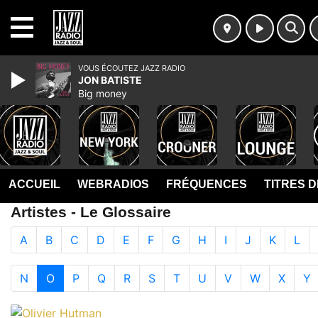
MENU
VOUS ÉCOUTEZ JAZZ RADIO
JON BATISTE
Big money
ACCUEIL
WEBRADIOS
FRÉQUENCES
TITRES 
Artistes - Le Glossaire
A
B
C
D
E
F
G
H
I
J
K
L
N
O
P
Q
R
S
T
U
V
W
X
Y