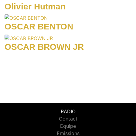
Olivier Hutman
OSCAR BENTON
OSCAR BROWN JR
RADIO
Contact
Equipe
Emissions