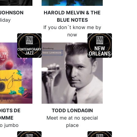
 JOHNSON
HAROLD MELVIN & THE
liday
BLUE NOTES
If you don´t know me by
now
OIGTS DE
TODD LONDAGIN
HOMME
Meet me at no special
o jumbo
place