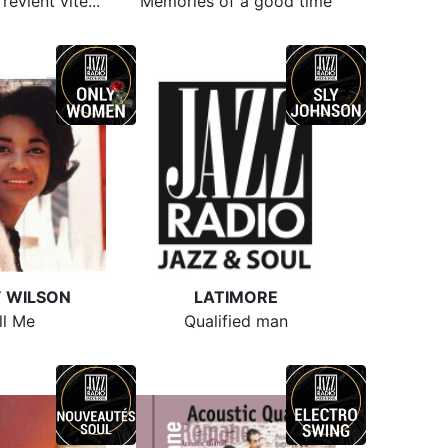
evient vite...
Memories of a good time
 WILSON
LATIMORE
ll Me
Qualified man