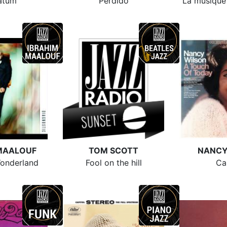
atum
Perdido
La musique r
MAALOUF
TOM SCOTT
NANCY
onderland
Fool on the hill
Ca