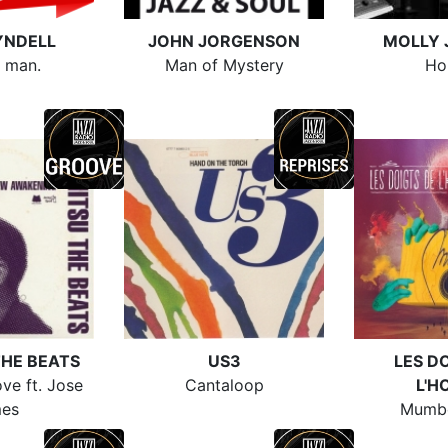
YNDELL
JOHN JORGENSON
MOLLY
 man.
Man of Mystery
Ho
THE BEATS
US3
LES D
ove ft. Jose
Cantaloop
L'
es
Mumb