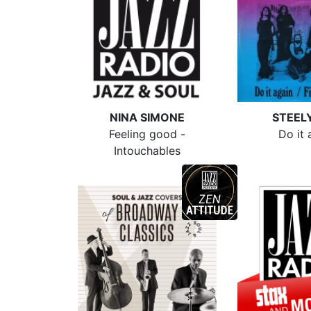
NINA SIMONE
STEEL
Feeling good -
Do it 
Intouchables