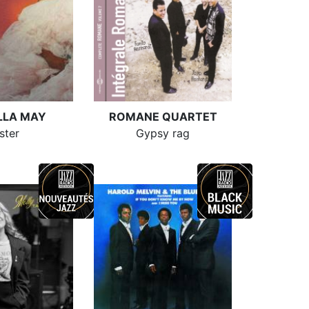
LLA MAY
ROMANE QUARTET
ster
Gypsy rag