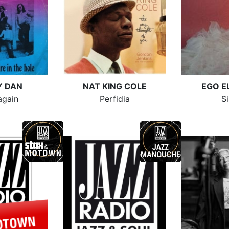
Y DAN
NAT KING COLE
EGO E
again
Perfidia
Si