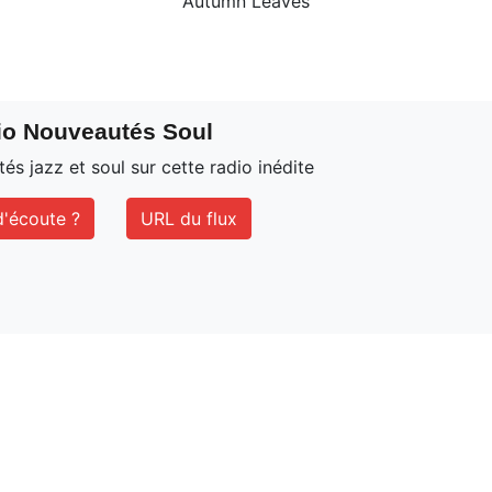
Autumn Leaves
io Nouveautés Soul
és jazz et soul sur cette radio inédite
'écoute ?
URL du flux