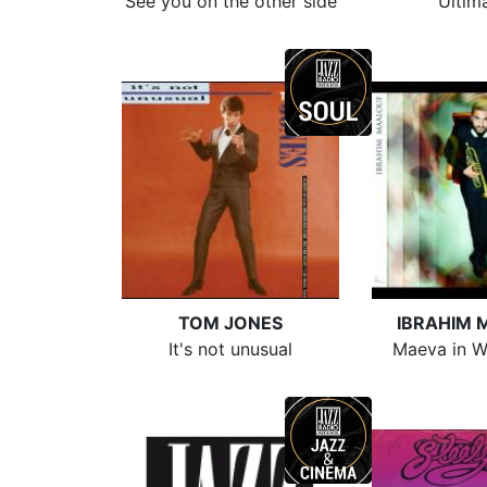
See you on the other side
Ultim
TOM JONES
IBRAHIM 
It's not unusual
Maeva in W