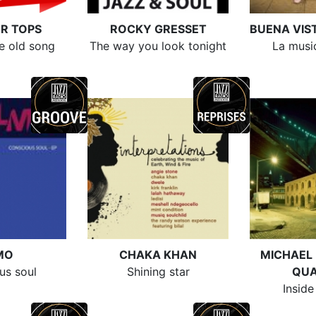
R TOPS
ROCKY GRESSET
BUENA VIS
me old song
The way you look tonight
La musi
MO
CHAKA KHAN
MICHAEL
us soul
Shining star
QU
Inside