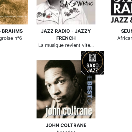
 BRAHMS
JAZZ RADIO - JAZZY
SEU
roise n°6
FRENCH
Africa
La musique revient vite...
JOHN COLTRANE