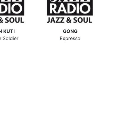
N KUTI
GONG
n Soldier
Expresso