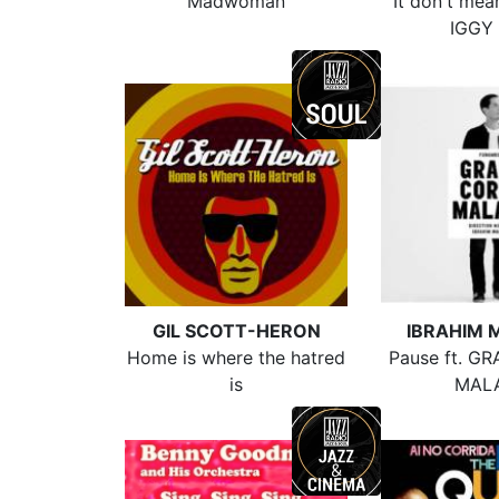
Madwoman
It don't mean
IGGY
GIL SCOTT-HERON
IBRAHIM 
Home is where the hatred
Pause ft. G
is
MAL