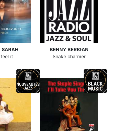
E SARAH
BENNY BERIGAN
feel it
Snake charmer