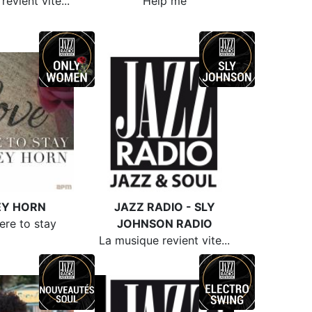
evient vite...
Help me
EY HORN
JAZZ RADIO - SLY
ere to stay
JOHNSON RADIO
La musique revient vite...