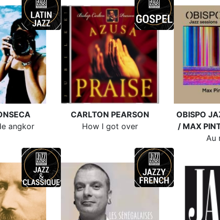
ONSECA
CARLTON PEARSON
OBISPO JA
de angkor
How I got over
/ MAX PI
Au 