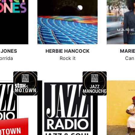
 JONES
HERBIE HANCOCK
MARI
orrida
Rock it
Can 