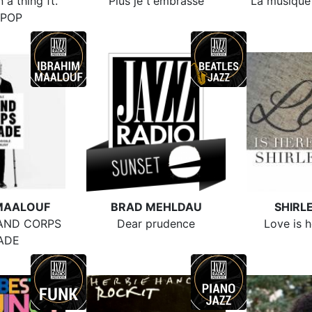
 a thing ft.
Plus je t'embrasse
La musique r
 POP
MAALOUF
BRAD MEHLDAU
SHIRL
RAND CORPS
Dear prudence
Love is h
ADE