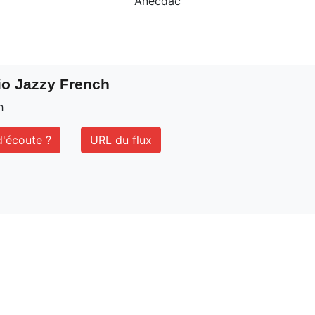
Anecdac
io Jazzy French
h
'écoute ?
URL du flux