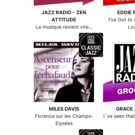
JAZZ RADIO - ZEN
EDDIE 
ATTITUDE
I've Got to
La musique revient vite...
Lo
MILES DAVIS
GRACE 
Florence sur les Champs-
I´ve seen tha
Elysées