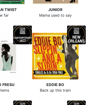
AN TWIST
JUNIOR
w far
Mama used to say
O FRESU
EDDIE BO
 items
Back up this train