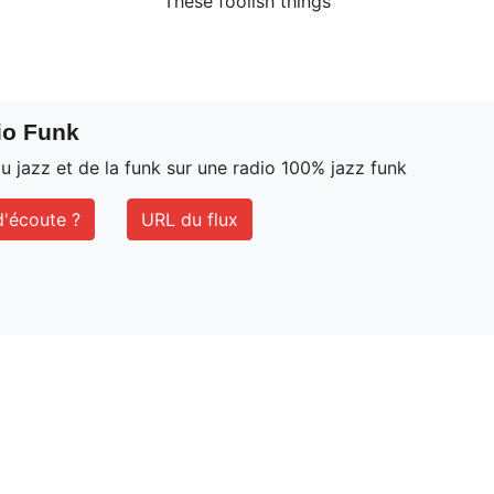
These foolish things
io Funk
du jazz et de la funk sur une radio 100% jazz funk
'écoute ?
URL du flux