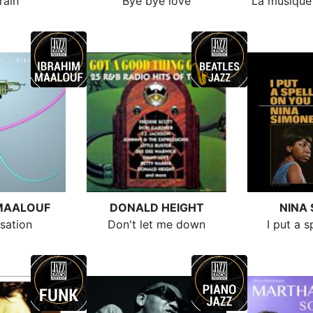
rain
Bye bye love
La musique r
MAALOUF
DONALD HEIGHT
NINA
sation
Don't let me down
I put a s