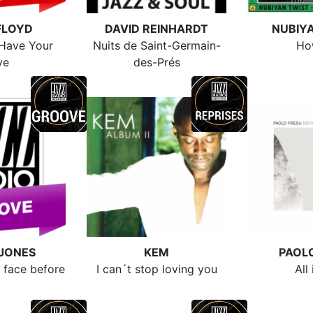
FLOYD
DAVID REINHARDT
NUBIY
 Have Your
Nuits de Saint-Germain-
Ho
ve
des-Prés
JONES
KEM
PAOL
t face before
I can´t stop loving you
All