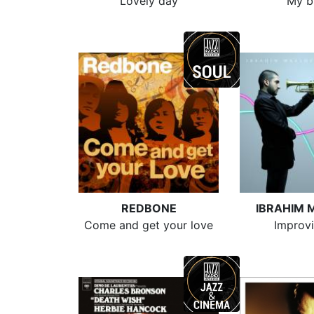
Lovely day
My b
REDBONE
IBRAHIM 
Come and get your love
Improvi