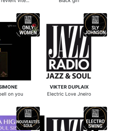
evient vite...
Black girl
 SIMONE
VIKTER DUPLAIX
pell on you
Electric Love Jneiro