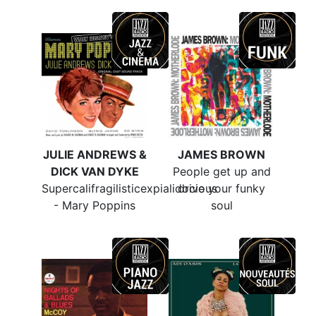
JULIE ANDREWS &
JAMES BROWN
DICK VAN DYKE
People get up and
Supercalifragilisticexpialidocious
drive your funky
- Mary Poppins
soul