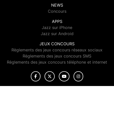
NEWS
Concours
APPS
Jazz sur iPhone
Jazz sur Android
JEUX CONCOURS
Règlements des jeux concours réseaux sociaux
Règlements des jeux concours SMS
Règlements des jeux concours téléphone et internet
© 2026 Jazz Radio Tous droits réservés.
Signaler un contenu
-
Mentions légales
-
Politique de cookies
-
Contact