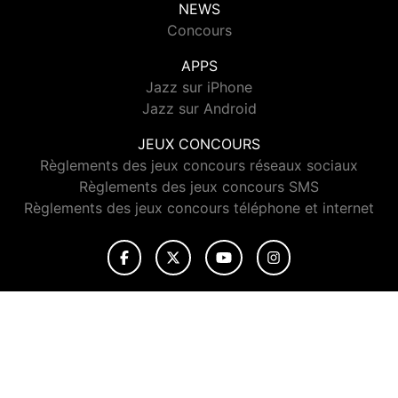
NEWS
Concours
APPS
Jazz sur iPhone
Jazz sur Android
JEUX CONCOURS
Règlements des jeux concours réseaux sociaux
Règlements des jeux concours SMS
Règlements des jeux concours téléphone et internet
© 2026 Jazz Radio Tous droits réservés.
Signaler un contenu
-
Mentions légales
-
Politique de cookies
-
Contact