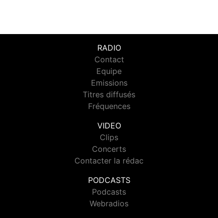
RADIO
Contact
Equipe
Emissions
Titres diffusés
Fréquences
VIDEO
Clips
Concerts
Contacter la rédac
PODCASTS
Podcasts
Webradios