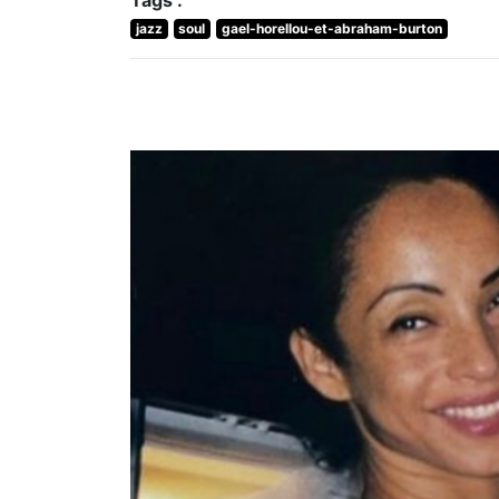
jazz
soul
gael-horellou-et-abraham-burton