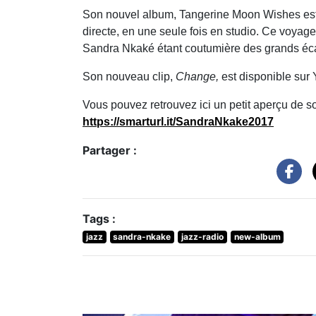
Son nouvel album, Tangerine Moon Wishes est 
directe, en une seule fois en studio. Ce voyag
Sandra Nkaké étant coutumière des grands écar
Son nouveau clip,
Change,
est disponible sur
Vous pouvez retrouvez ici un petit aperçu de
https://smarturl.it/SandraNkake2017
Partager :
Tags :
jazz
sandra-nkake
jazz-radio
new-album