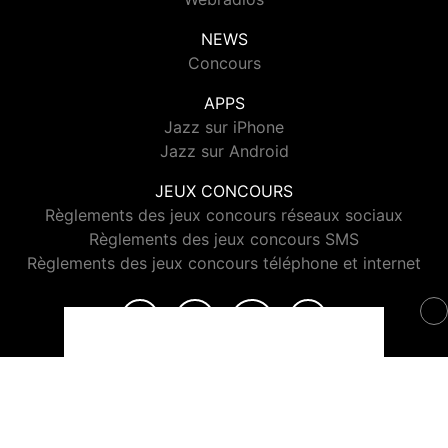
NEWS
Concours
APPS
Jazz sur iPhone
Jazz sur Android
JEUX CONCOURS
Règlements des jeux concours réseaux sociaux
Règlements des jeux concours SMS
Règlements des jeux concours téléphone et internet
© 2026 Jazz Radio Tous droits réservés.
Signaler un contenu
-
Mentions légales
-
Politique de cookies
-