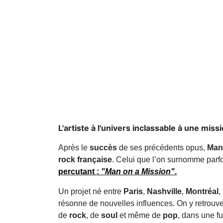
L'artiste à l'univers inclassable à une mis
Après le
succès
de ses précédents opus,
Man
rock française
. Celui que l’on surnomme parf
percutant
:
"Man on a Mission"
.
Un projet né entre
Paris
,
Nashville
,
Montréal
,
résonne de nouvelles influences. On y retrouve
de
rock
, de
soul
et même de
pop
, dans une f