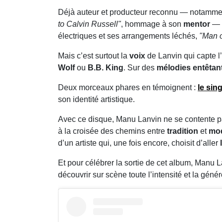
Déjà auteur et producteur reconnu — notamme
to Calvin Russell"
, hommage à son
mentor
— M
électriques et ses arrangements léchés,
"Man o
Mais c’est surtout la
voix
de Lanvin qui capte l’
Wolf
ou
B.B. King
. Sur des
mélodies entêtan
Deux morceaux phares en témoignent :
le sin
son identité artistique.
Avec ce disque, Manu Lanvin ne se contente pas 
à la croisée des chemins entre
tradition
et
mod
d’un artiste qui, une fois encore, choisit d’aller
Et pour célébrer la sortie de cet album, Man
découvrir sur scène toute l’intensité et la géné