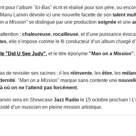
nt pour l’album
"Ici-Bas"
écrit et réalisé pour son père, ou encor
anu Lanvin dévoile ici une nouvelle facette de son
talent mul
n a Mission"
se distingue par une production
soignée
et une
a
attention :
chaleureuse
,
rocailleuse
, et d’une puissance évoca
tes
, elle s’impose comme le fil conducteur d’un album chargé d’
gle
"Did U See Judy"
,
et le titre éponyme
"Man on a Mission"
,
de revisiter ses racines : il les
réinvente
, les
étire
, les
méla
ernité
.
"Man on a Mission"
marque sans conteste une
nouvell
là où on ne l’attend pas forcément.
u Lanvin sera en Showcase
Jazz Radio
le 15 octobre prochain ! L
rosité d’un musicien en pleine mission artistique.