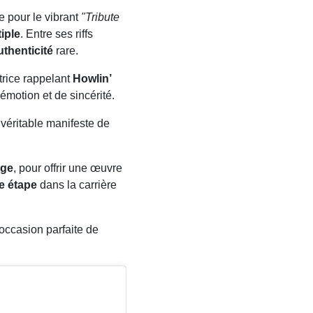
e pour le vibrant
"Tribute
tiple
. Entre ses riffs
uthenticité
rare.
trice rappelant
Howlin’
émotion et de sincérité.
 véritable manifeste de
nge
, pour offrir une œuvre
e étape
dans la carrière
’occasion parfaite de