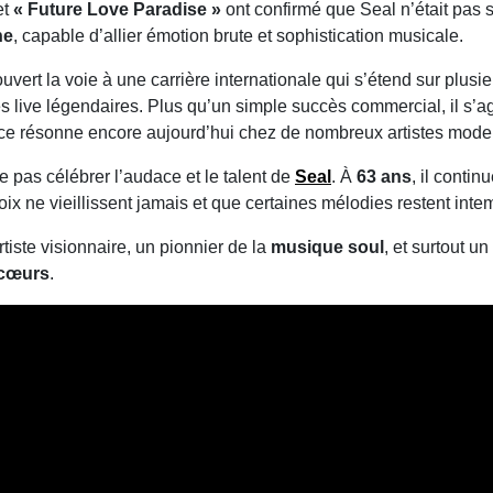
et
« Future Love Paradise »
ont confirmé que Seal n’était pas 
ne
, capable d’allier émotion brute et sophistication musicale.
 a ouvert la voie à une carrière internationale qui s’étend sur plu
live légendaires. Plus qu’un simple succès commercial, il s’agi
ence résonne encore aujourd’hui chez de nombreux artistes mode
ne pas célébrer l’audace et le talent de
Seal
. À
63 ans
, il contin
oix ne vieillissent jamais et que certaines mélodies restent inte
tiste visionnaire, un pionnier de la
musique soul
, et surtout un
 cœurs
.