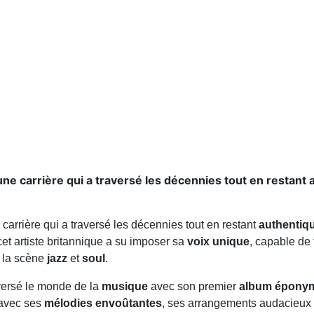
 une carrière qui a traversé les décennies tout en restant
 carrière qui a traversé les décennies tout en restant
authentiq
cet artiste britannique a su imposer sa
voix unique
, capable de 
s la scène
jazz
et
soul
.
versé le monde de la
musique
avec son premier
album épony
c avec ses
mélodies envoûtantes
, ses arrangements audacieux 