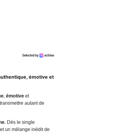
 authentique, émotive et
ue
,
émotive
et
transmettre autant de
me
. Dès le single
et un mélange inédit de