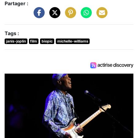
Partager :
Tags :
janis-joplin
film
biopic
michelle-williams