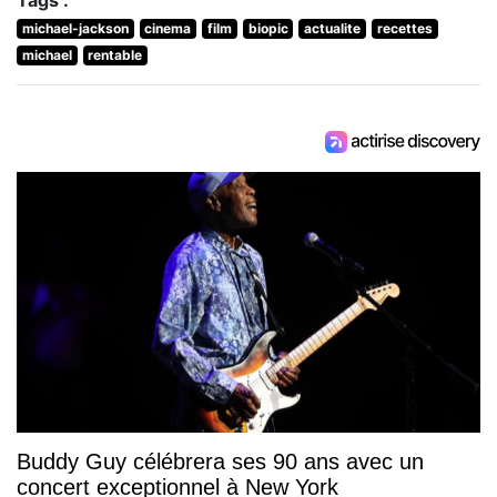
Tags :
michael-jackson
cinema
film
biopic
actualite
recettes
michael
rentable
Buddy Guy célébrera ses 90 ans avec un
concert exceptionnel à New York