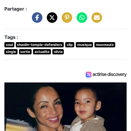
Partager :
Tags :
soul
shaolin-temple-defenders
clip
musique
nouveaute
single
sortie
actualite
olivia