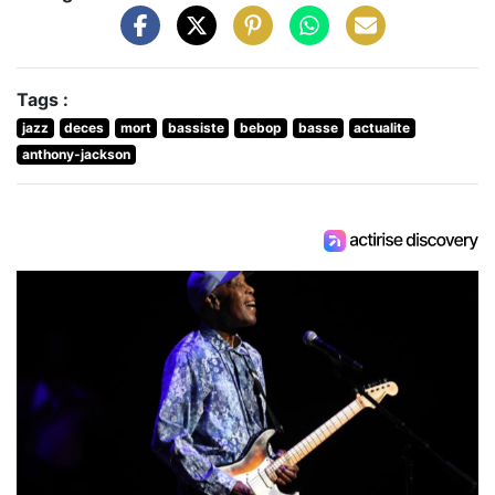
Tags :
jazz
deces
mort
bassiste
bebop
basse
actualite
anthony-jackson