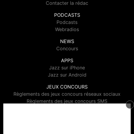
Contacter la rédac
PODCASTS
Podcasts
Webradios
NEWS
Concours
APPS
Jazz sur iPhone
Jazz sur Android
JEUX CONCOURS
Règlements des jeux concours réseaux sociaux
Règlements des jeux concours SMS
Règlements des jeux concours téléphone et internet