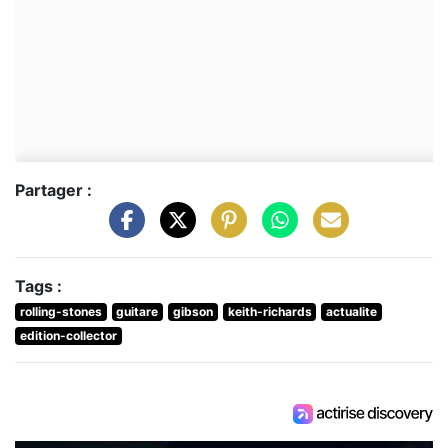
Partager :
Tags :
rolling-stones
guitare
gibson
keith-richards
actualite
edition-collector