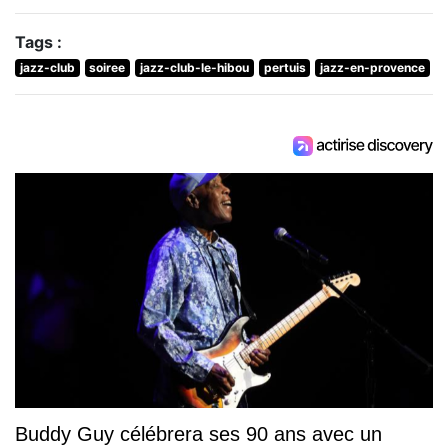
Tags :
jazz-club
soiree
jazz-club-le-hibou
pertuis
jazz-en-provence
Buddy Guy célébrera ses 90 ans avec un