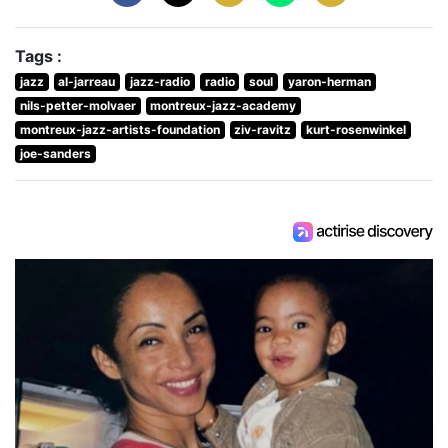
Tags :
jazz
al-jarreau
jazz-radio
radio
soul
yaron-herman
nils-petter-molvaer
montreux-jazz-academy
montreux-jazz-artists-foundation
ziv-ravitz
kurt-rosenwinkel
joe-sanders