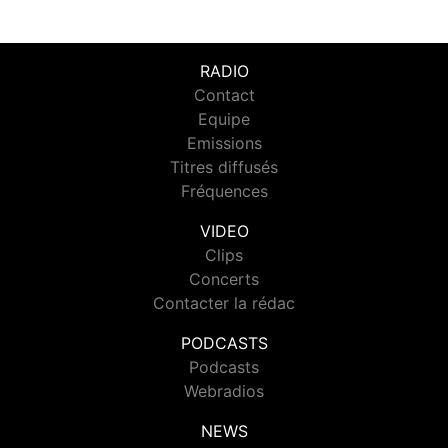
RADIO
Contact
Equipe
Emissions
Titres diffusés
Fréquences
VIDEO
Clips
Concerts
Contacter la rédac
PODCASTS
Podcasts
Webradios
NEWS