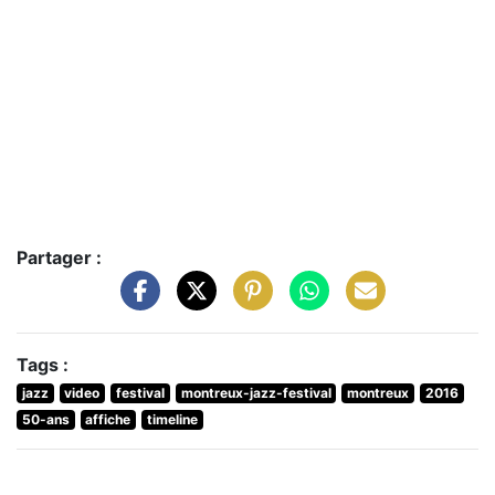
Partager :
Tags :
jazz
video
festival
montreux-jazz-festival
montreux
2016
50-ans
affiche
timeline