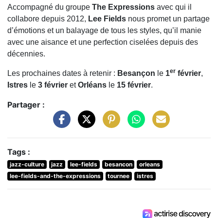
Accompagné du groupe
The Expressions
avec qui il
collabore depuis 2012,
Lee Fields
nous promet un partage
d’émotions et un balayage de tous les styles, qu’il manie
avec une aisance et une perfection ciselées depuis des
décennies.
er
Les prochaines dates à retenir :
Besançon
le
1
février
,
Istres
le
3 février
et
Orléans
le
15 février
.
Partager :
Tags :
jazz-culture
jazz
lee-fields
besancon
orleans
lee-fields-and-the-expressions
tournee
istres