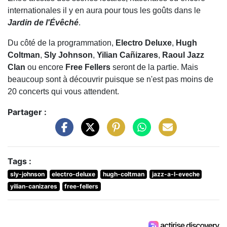
internationales il y en aura pour tous les goûts dans le
Jardin de l'Évêché
.
Du côté de la programmation,
Electro Deluxe
,
Hugh
Coltman
,
Sly Johnson
,
Yilian Cañizares
,
Raoul Jazz
Clan
ou encore
Free Fellers
seront de la partie. Mais
beaucoup sont à découvrir puisque se n'est pas moins de
20 concerts qui vous attendent.
Partager :
Tags :
sly-johnson
electro-deluxe
hugh-coltman
jazz-a-l-eveche
yilian-canizares
free-fellers