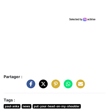
Partager :
Tags :
paul-anka
news
put-your-head-on-my-shoulder