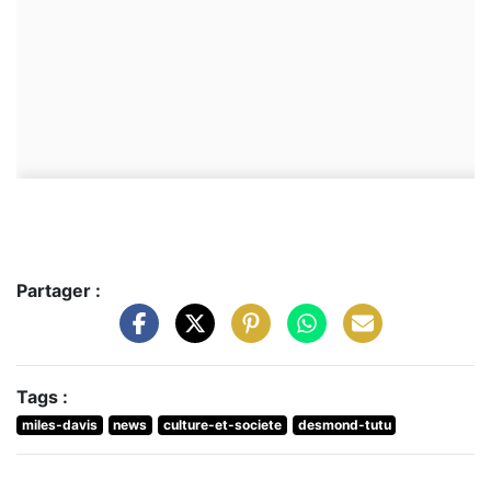
Partager :
Tags :
miles-davis
news
culture-et-societe
desmond-tutu