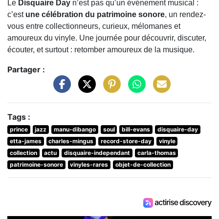
Le
Disquaire Day
n’est pas qu’un événement musical :
c’est
une célébration du patrimoine sonore
, un rendez-
vous entre collectionneurs, curieux, mélomanes et
amoureux du vinyle. Une journée pour découvrir, discuter,
écouter, et surtout : retomber amoureux de la musique.
Partager :
Tags :
prince
jazz
manu-dibango
soul
bill-evans
disquaire-day
etta-james
charles-mingus
record-store-day
vinyle
collection
actu
disquaire-independant
carla-thomas
patrimoine-sonore
vinyles-rares
objet-de-collection