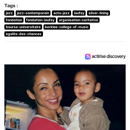
Tags :
jazz
jazz-contemporain
actu-jazz
laufey
silver-lining
fondation
fondation-laufey
organisation-caritative
bourse-universitaire
berklee-college-of-music
egalite-des-chances