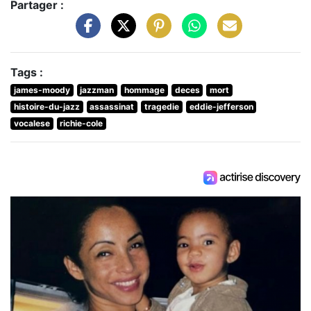
Partager :
Tags :
james-moody
jazzman
hommage
deces
mort
histoire-du-jazz
assassinat
tragedie
eddie-jefferson
vocalese
richie-cole