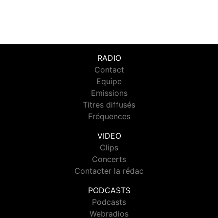
RADIO
Contact
Equipe
Emissions
Titres diffusés
Fréquences
VIDEO
Clips
Concerts
Contacter la rédac
PODCASTS
Podcasts
Webradios