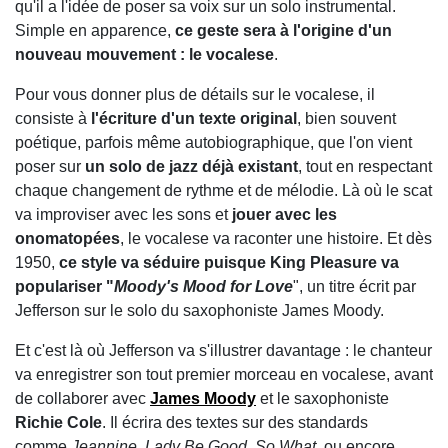
qu'il a l'idée de poser sa voix sur un solo instrumental.
Simple en apparence,
ce geste sera à l'origine d'un
nouveau mouvement : le vocalese
.
Pour vous donner plus de détails sur le vocalese, il
consiste à
l'écriture d'un texte original
, bien souvent
poétique, parfois même autobiographique, que l'on vient
poser sur
un solo de jazz déjà existant
, tout en respectant
chaque changement de rythme et de mélodie. Là où le scat
va improviser avec les sons et
jouer avec les
onomatopées
, le vocalese va raconter une histoire. Et dès
1950,
ce style va séduire puisque King Pleasure va
populariser "
Moody's Mood for Love
", un titre écrit par
Jefferson sur le solo du saxophoniste James Moody.
Et c'est là où Jefferson va s'illustrer davantage : le chanteur
va enregistrer son tout premier morceau en vocalese, avant
de collaborer avec
James Moody
et le saxophoniste
Richie Cole
. Il écrira des textes sur des standards
comme
Jeannine
,
Lady Be Good
,
So What
, ou encore