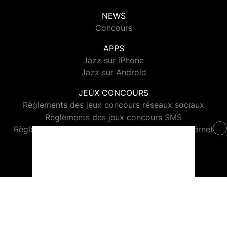
NEWS
Concours
APPS
Jazz sur iPhone
Jazz sur Android
JEUX CONCOURS
Règlements des jeux concours réseaux sociaux
Règlements des jeux concours SMS
Règlements des jeux concours téléphone et internet
© 2026 Jazz Radio Tous droits réservés.
Signaler un contenu
-
Mentions légales
-
Politique de cookies
-
Contact