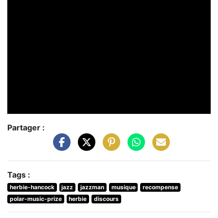
Partager :
Tags :
herbie-hancock
jazz
jazzman
musique
recompense
polar-music-prize
herbie
discours