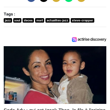
Tags :
jazz
soul
deces
mort
actualites-jazz
steve-cropper