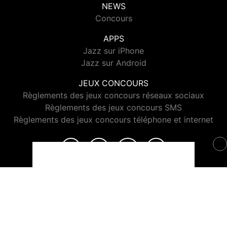
NEWS
Concours
APPS
Jazz sur iPhone
Jazz sur Android
JEUX CONCOURS
Règlements des jeux concours réseaux sociaux
Règlements des jeux concours SMS
Règlements des jeux concours téléphone et internet
© 2026 Jazz Radio Tous droits réservés.
Signaler un contenu
-
Mentions légales
-
Politique de cookies
-
Contact