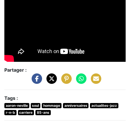
Partager :
Tags :
aaron-neville
soul
hommage
anniversaires
actualites-jazz
r-n-b
carriere
85-ans