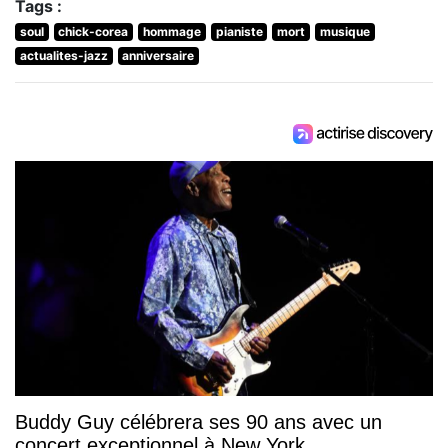
Tags :
soul
chick-corea
hommage
pianiste
mort
musique
actualites-jazz
anniversaire
Buddy Guy célébrera ses 90 ans avec un
concert exceptionnel à New York