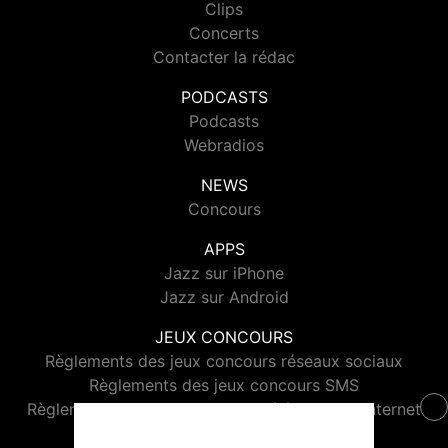
Clips
Concerts
Contacter la rédac
PODCASTS
Podcasts
Webradios
NEWS
Concours
APPS
Jazz sur iPhone
Jazz sur Android
JEUX CONCOURS
Règlements des jeux concours réseaux sociaux
Règlements des jeux concours SMS
Règlements des jeux concours téléphone et internet