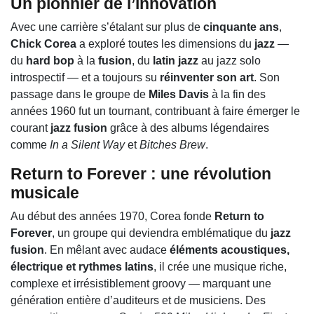
Un pionnier de l’innovation
Avec une carrière s’étalant sur plus de
cinquante ans
,
Chick Corea
a exploré toutes les dimensions du
jazz
—
du
hard bop
à la
fusion
, du
latin jazz
au jazz solo
introspectif — et a toujours su
réinventer son art
. Son
passage dans le groupe de
Miles Davis
à la fin des
années 1960 fut un tournant, contribuant à faire émerger le
courant
jazz fusion
grâce à des albums légendaires
comme
In a Silent Way
et
Bitches Brew
.
Return to Forever : une révolution
musicale
Au début des années 1970, Corea fonde
Return to
Forever
, un groupe qui deviendra emblématique du
jazz
fusion
. En mêlant avec audace
éléments acoustiques,
électrique et rythmes latins
, il crée une musique riche,
complexe et irrésistiblement groovy — marquant une
génération entière d’auditeurs et de musiciens. Des