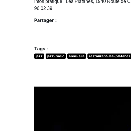
Infos pratique : Les Platanes, 1940 Route de C
96 02 39
Partager :
Tags :
jazz
jazz-radio
anne-sila
restaurant-les-platanes