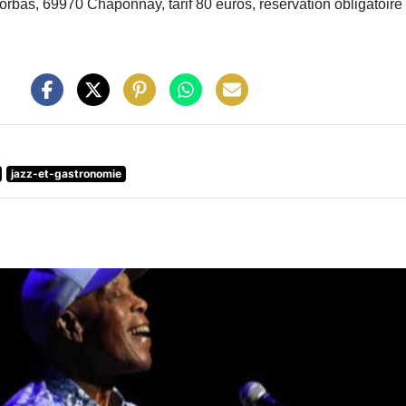
orbas, 69970 Chaponnay, tarif 80 euros, réservation obligatoire
jazz-et-gastronomie