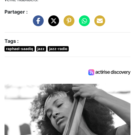
Partager :
Tags :
raphael-saadiq
jazz
jazz-radio