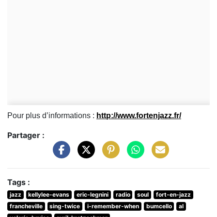
Pour plus d’informations :
http://www.fortenjazz.fr/
Partager :
Tags :
jazz
kellylee-evans
eric-legnini
radio
soul
fort-en-jazz
francheville
sing-twice
i-remember-when
bumcello
al