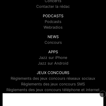
Concerts
Contacter la rédac
PODCASTS
Podcasts
Webradios
NEWS
Concours
APPS
Jazz sur iPhone
Jazz sur Android
JEUX CONCOURS
Règlements des jeux concours réseaux sociaux
Règlements des jeux concours SMS
Règlements des jeux concours téléphone et internet