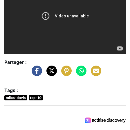
Partager :
Tags :
miles-davis
top-10